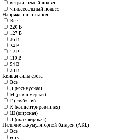
встраиваемый подвес
универсальный подвес
Напряжение питания
Все
220 В
127 В
36 В
24 В
12 В
110 В
54 В
28 В
Кривая силы света
Все
Д (косинусная)
М (равномерная)
Г (глубокая)
К (концентрированная)
Ш (широкая)
Л (полуширокая)
Наличие аккумуляторной батареи (АКБ)
Все
есть