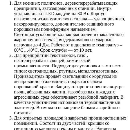
Для военных полигонов, деревоперерабатывающих
предприятий, автозаправочных станций. Внутрь
устанавливают LED-модули на 30 Вт. Корпус
изготовлен из алюминиевого сплава — ударопрочного,
некорродирующего, дополнительно защищённого
порошковым полиэфирным напылением.
Светопропускающий колпак выполнен из закалённого
жаропрочного стекла, выдерживающего ударные
нагрузки до 4 Дж. Работают в диапазоне температур –
60°С…40°С. Срок службы — от 10 лет.
Для предприятий текстильной, газо-,
нефтеперерабатывающей, химической
промышленности. Подходят для установки ламп всех
типов: светодиодных, ртутных, металлогалогенных.
Производитель продаёт светильники с корпусом из
легированного алюминия, покрытого слоем
порошковой краски. Защиту от проникновения внутрь
пыли, абразивных частиц, газообразных и жидких
агрессивных сред обеспечивает резьбовой лабиринт. В
качестве уплотнителя использован термопластичный
эластомер. Возможно оснащение блоком аварийного
питания.
Для открытых площадок и закрытых производственных
помещений. Состоят из двух частей: крышки со
светопропускающим стеклом и корпуса. Элементы