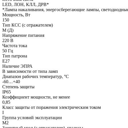
LED, ЛОН, КЛЛ, ДРВ*
*Лампа накаливания, энергосберегающие лампы, светодиодны
Мощность, Вт
150
Тип КСС (с отражателем)
М (Д)
Напряжение питания
220 В
Частота тока
50 Гц
Тип патрона
Е27
Наличие ЭПРА
В зависимости от типа ламп
Диапазон рабочих температур, °С
-60…+40
Степень защиты
IP65
Коэффициент мощности, не менее
0,85
Класс защиты от поражения электрическим током
I
Группа условий эксплуатации
М2
Защитный угол (с отражателем), градусы