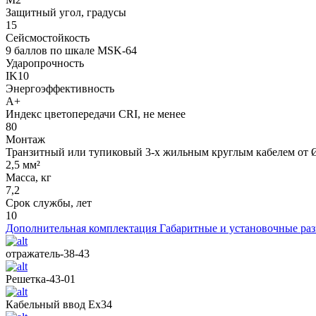
Защитный угол, градусы
15
Сейсмостойкость
9 баллов по шкале МSK-64
Ударопрочность
IK10
Энергоэффективность
А+
Индекс цветопередачи CRI, не менее
80
Монтаж
Транзитный или тупиковый 3-х жильным круглым кабелем от Ø
2,5 мм²
Масса, кг
7,2
Срок службы, лет
10
Дополнительная комплектация
Габаритные и установочные ра
отражатель-38-43
Решетка-43-01
Кабельный ввод Ех34