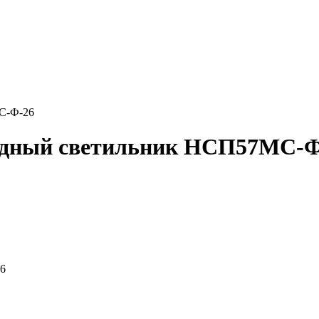
С-Ф-26
одный светильник НСП57МС-Ф
6