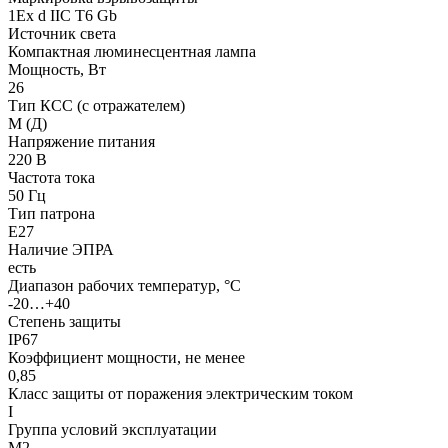
1Ех d IIC T6 Gb
Источник света
Компактная люминесцентная лампа
Мощность, Вт
26
Тип КСС (с отражателем)
М (Д)
Напряжение питания
220 В
Частота тока
50 Гц
Тип патрона
Е27
Наличие ЭПРА
есть
Диапазон рабочих температур, °С
-20…+40
Степень защиты
IP67
Коэффициент мощности, не менее
0,85
Класс защиты от поражения электрическим током
I
Группа условий эксплуатации
М2