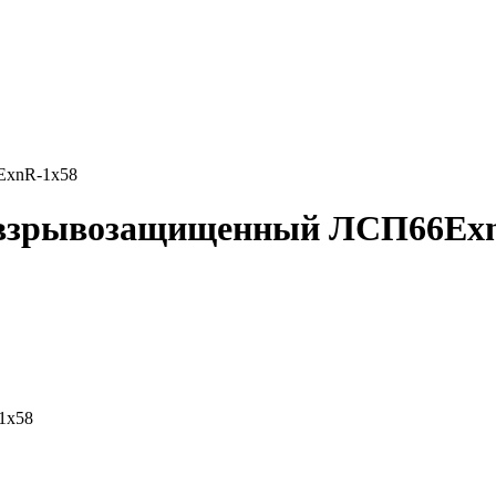
ЕхnR-1х58
взрывозащищенный ЛСП66Ехn
1х58