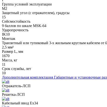
Группа условий эксплуатации
М2
Защитный угол (с отражателем), градусы
15
Сейсмостойкость
9 баллов по шкале МSK-64
Ударопрочность
IK10
Монтаж
Транзитный или тупиковый 3-х жильным круглым кабелем от Ø
2,5 мм²
Размер L, мм
1670
Масса, кг
11
Срок службы, лет
10
Дополнительная комплектация
Габаритные и установочные ра
Отражатель-ЛСП
Решетка-ЛСП
Кабельный ввод Ех34