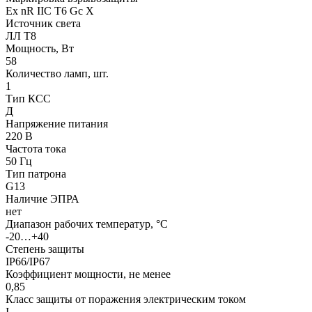
Ех nR IIC T6 Gc X
Источник света
ЛЛ Т8
Мощность, Вт
58
Количество ламп, шт.
1
Тип КСС
Д
Напряжение питания
220 В
Частота тока
50 Гц
Тип патрона
G13
Наличие ЭПРА
нет
Диапазон рабочих температур, °С
-20…+40
Степень защиты
IP66/IP67
Коэффициент мощности, не менее
0,85
Класс защиты от поражения электрическим током
I