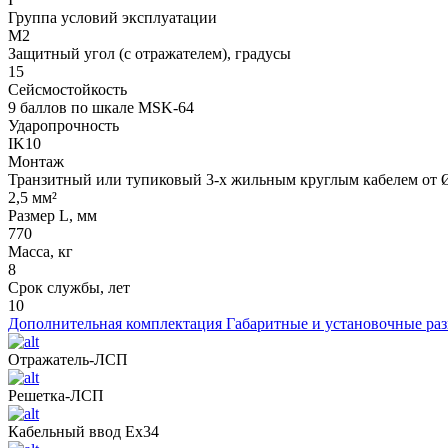
Группа условий эксплуатации
М2
Защитный угол (с отражателем), градусы
15
Сейсмостойкость
9 баллов по шкале МSK-64
Ударопрочность
IK10
Монтаж
Транзитный или тупиковый 3-х жильным круглым кабелем от Ø
2,5 мм²
Размер L, мм
770
Масса, кг
8
Срок службы, лет
10
Дополнительная комплектация
Габаритные и установочные ра
Отражатель-ЛСП
Решетка-ЛСП
Кабельный ввод Ех34