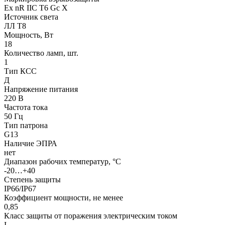
Ех nR IIC T6 Gc X
Источник света
ЛЛ Т8
Мощность, Вт
18
Количество ламп, шт.
1
Тип КСС
Д
Напряжение питания
220 В
Частота тока
50 Гц
Тип патрона
G13
Наличие ЭПРА
нет
Диапазон рабочих температур, °С
-20…+40
Степень защиты
IP66/IP67
Коэффициент мощности, не менее
0,85
Класс защиты от поражения электрическим током
I