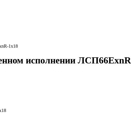
хnR-1х18
енном исполнении ЛСП66ЕхnR
х18