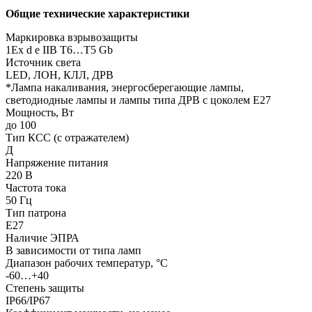
Общие технические характеристики
Маркировка взрывозащиты
1Ех d е IIВ T6…Т5 Gb
Источник света
LED, ЛОН, КЛЛ, ДРВ
*Лампа накаливания, энергосберегающие лампы,
светодиодные лампы и лампы типа ДРВ с цоколем Е27
Мощность, Вт
до 100
Тип КСС (с отражателем)
Д
Напряжение питания
220 В
Частота тока
50 Гц
Тип патрона
Е27
Наличие ЭПРА
В зависимости от типа ламп
Диапазон рабочих температур, °С
-60…+40
Степень защиты
IP66/IP67