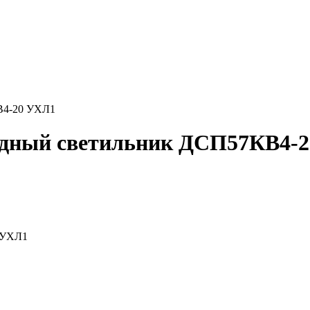
В4-20 УХЛ1
дный светильник ДСП57КВ4-
 УХЛ1