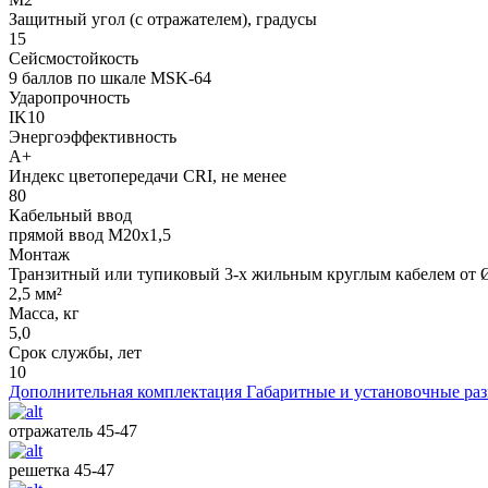
Защитный угол (с отражателем), градусы
15
Сейсмостойкость
9 баллов по шкале МSK-64
Ударопрочность
IK10
Энергоэффективность
А+
Индекс цветопередачи CRI, не менее
80
Кабельный ввод
прямой ввод М20х1,5
Монтаж
Транзитный или тупиковый 3-х жильным круглым кабелем от Ø
2,5 мм²
Масса, кг
5,0
Срок службы, лет
10
Дополнительная комплектация
Габаритные и установочные ра
отражатель 45-47
решетка 45-47