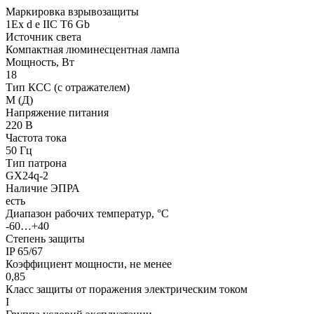
Маркировка взрывозащиты
1Ех d е IIC T6 Gb
Источник света
Компактная люминесцентная лампа
Мощность, Вт
18
Тип КСС (с отражателем)
М (Д)
Напряжение питания
220 В
Частота тока
50 Гц
Тип патрона
GX24q-2
Наличие ЭПРА
есть
Диапазон рабочих температур, °С
-60…+40
Степень защиты
IP 65/67
Коэффициент мощности, не менее
0,85
Класс защиты от поражения электрическим током
I