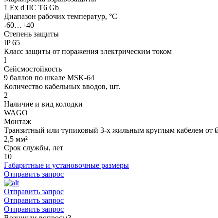
1 Ex d IIC T6 Gb
Диапазон рабочих температур, °С
-60…+40
Степень защиты
IP 65
Класс защиты от поражения электрическим током
I
Сейсмостойкость
9 баллов по шкале МSK-64
Количество кабельных вводов, шт.
2
Наличие и вид колодки
WAGO
Монтаж
Транзитный или тупиковый 3-х жильным круглым кабелем от Ø
2,5 мм²
Срок службы, лет
10
Габаритные и установочные размеры
Отправить запрос
Отправить запрос
Отправить запрос
Отправить запрос
Возникли вопросы?