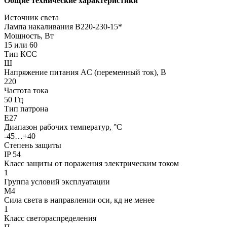
Общие технические характеристики
Источник света
Лампа накаливания В220-230-15*
Мощность, Вт
15 или 60
Тип КСС
Ш
Напряжение питания AC (переменный ток), В
220
Частота тока
50 Гц
Тип патрона
Е27
Диапазон рабочих температур, °С
-45…+40
Степень защиты
IP 54
Класс защиты от поражения электрическим током
1
Группа условий эксплуатации
М4
Сила света в направлении оси, кд не менее
1
Класс светораспределения